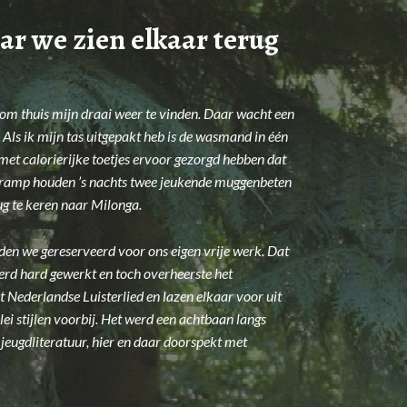
aar we zien elkaar terug
g om thuis mijn draai weer te vinden. Daar wacht een
 Als ik mijn tas uitgepakt heb is de wasmand in één
met calorierijke toetjes ervoor gezorgd hebben dat
n ramp houden ’s nachts twee jeukende muggenbeten
ug te keren naar Milonga.
den we gereserveerd voor ons eigen vrije werk. Dat
 werd hard gewerkt en toch overheerste het
 Nederlandse Luisterlied en lazen elkaar voor uit
lei stijlen voorbij. Het werd een achtbaan langs
jeugdliteratuur, hier en daar doorspekt met