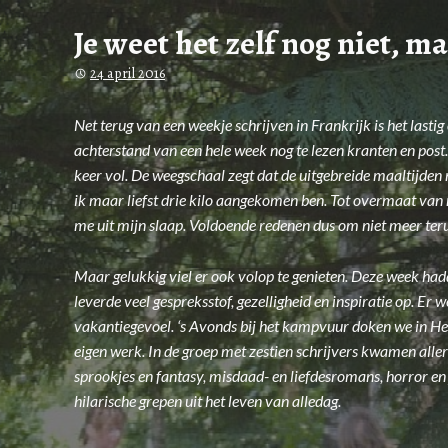
Je weet het zelf nog niet, m
24 april 2016
Net terug van een weekje schrijven in Frankrijk is het lasti
achterstand van een hele week nog te lezen kranten en post.
keer vol. De weegschaal zegt dat de uitgebreide maaltijden 
ik maar liefst drie kilo aangekomen ben. Tot overmaat va
me uit mijn slaap. Voldoende redenen dus om niet meer ter
Maar gelukkig viel er ook volop te genieten. Deze week had
leverde veel gespreksstof, gezelligheid en inspiratie op. Er
vakantiegevoel. ‘s Avonds bij het kampvuur doken we in Het
eigen werk. In de groep met zestien schrijvers kwamen aller
sprookjes en fantasy, misdaad- en liefdesromans, horror en 
hilarische grepen uit het leven van alledag.