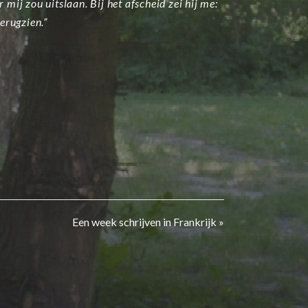
 mij zou uitslaan. Bij het afscheid zei hij me:
terugzien.”
Next
Een week schrijven in Frankrijk »
post