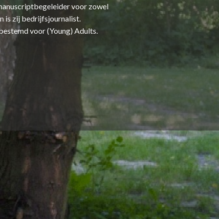
n manuscriptbegeleider voor zowel
s zij bedrijfsjournalist.
 bestemd voor (Young) Adults.