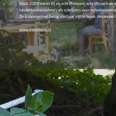
Sinds 2009 werkt zij als schrijfdocent, schrijfcoach e
kinderboekenauteurs als schrijvers voor volwassenen en i
Ze is momenteel bezig aan haar vijfde boek, deze keer
www.ingedebie.nl