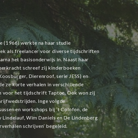
ie (1966) werkte na haar studie
iek als freelancer voor diverse tijdschriften
arna het basisonderwijs in. Naast haar
leerkracht schreef zij kinderboeken
Koosburger, Dierenroof, serie JESS) en
e ze korte verhalen in verschillende
 voor het tijdschrift Taptoe. Ook won zij
rijfwedstrijden. Inge volgde
sussen en workshops bij ’t Colofon, de
 Lindelauf, Wim Daniels en De Lindenberg
rverhalen schrijven’ begeleid.