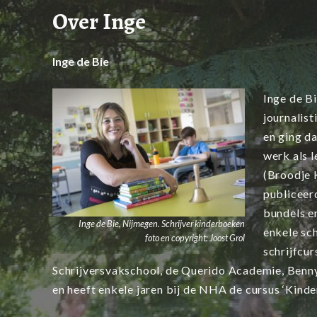
Over Inge
Inge de Bie
Inge de B
journalist
en ging da
werk als 
(Broodje 
publiceerd
bundels en
Inge de Bie, Nijmegen. Schrijver kinderboeken
enkele sch
foto en copyright: Joost Grol
schrijfcur
Schrijversvakschool, de Querido Academie, Benny
en heeft enkele jaren bij de NHA de cursus ‘Kinde