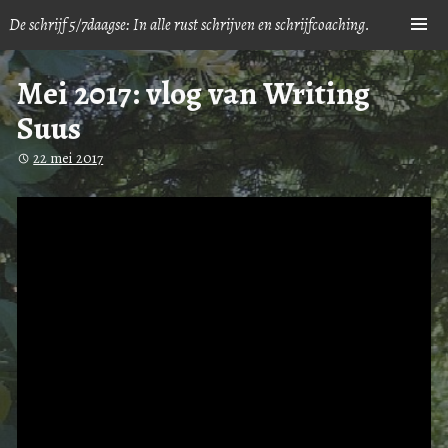
Skip
De schrijf 5/7daagse: In alle rust schrijven en schrijfcoaching.
Sh
to
content
Mei 2017: vlog van Writing
Suus
22 mei 2017